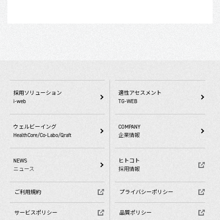
採用ソリューション
適性アセスメント
i-web
TG-WEB
ウェルビーイング
COMPANY
HealthCore/Co-Labo/Qraft
企業情報
NEWS
ヒトコト
ニュース
採用情報
ご利用規約
プライバシーポリシー
サービスポリシー
品質ポリシー